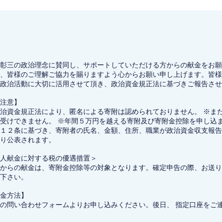
彰三の政治理念に賛同し、サポートしていただける方からの献金をお願
、皆様のご理解ご協力を賜りますよう心からお願い申し上げます。皆様
政治活動に大切に活用させて頂き、政治資金規正法に基づきご報告させ
注意】
治資金規正法により、匿名による寄附は認められておりません。 ※ま
受けできません。 ※年間５万円を越える寄附及び寄附金控除を申し込
１２条に基づき、寄附者の氏名、金額、住所、職業が政治資金収支報告
り公表されます。
人献金に対する税の優遇措置＞
からの献金は、寄附金控除等の対象となります。確定申告の際、お送り
下さい。
金方法】
の問い合わせフォームよりお申し込みください。後日、 指定口座をご