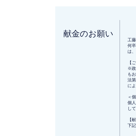
​献金のお願い
工藤
何卒
は、
【ご
※政
もお
法第
によ
＜個
個人
して
【献
下記