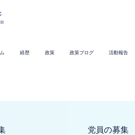
ジ
支部
ム
経歴
政策
政策ブログ
活動報告
集
​党員の募集