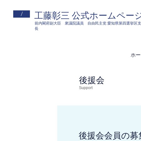
/
​工藤彰三 公式ホームペー
前​内閣府副大臣 衆議院議員 自由民主党 愛知県第四選挙区
長
ホー
​後援会
Support
​後援会会員の募